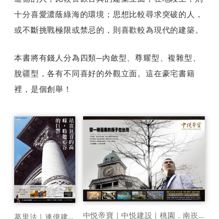
外
十分喜愛濃蔭綠海的環境；思想比較尋求突破的人，
觀
或不斷挑戰極限或禁忌的，則喜歡較為現代的建築。
本書將有錢人分為四類─內斂型、尊耀型、複雜型、
脫疆型，各有不同喜好的外觀立面。這在豪宅書籍
裡，是個創舉！
中悦帝寶｜中悦建設｜桃園．南崁新豪特區
葛里法｜連億建設｜桃園．中正路