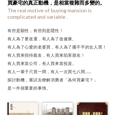
第
買豪宅的真正動機，
是相當複雜而多變的。
The real motive of buying mansion is
五
complicated and variable .
論
：
有些是顯性，有些則是隱性！
論
有人為了要改運，有人為了改健康。
動
有人為了心愛的老婆買，有人為了擺不平的女人買！
機
有人買來招待親友，有人買來陷害朋友！
有人買來當公司，有人買來當投資。
有人一輩子只買一間，有人一次買七八間……
探討動機，嘗試去瞭解消費者「為何買豪宅？」
是一件很重要的事情。