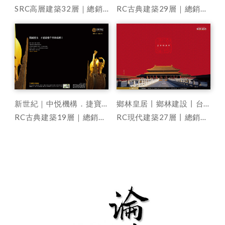
SRC高層建築32層｜總銷100億 262戶
RC古典建築29層｜總銷100億 188戶
新世紀｜中悦機構．捷寶建設｜新竹．高鐵特區
鄉林皇居丨鄉林建設丨台中．中港路造鎭計劃
RC古典建築19層｜總銷30億 160戶
RC現代建築27層丨總銷150億 650戶