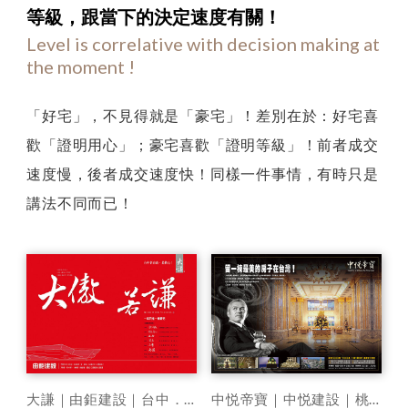
四
等級，
跟當下的決定速度有關！
論
Level is correlative with decision making at
the moment !
：
論
「好宅」，不見得就是「豪宅」！差別在於：好宅喜
等
歡「證明用心」；豪宅喜歡「證明等級」！前者成交
級
速度慢，後者成交速度快！同樣一件事情，有時只是
講法不同而已！
大謙｜由鉅建設｜台中．新市政最核心
中悦帝寶｜中悦建設｜桃園．南崁新豪特區