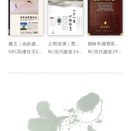
藏玉｜由鉅建設｜台中新市政中心
人間琉璃｜豐邑建設｜竹北
鄕林帝國雙星｜鄉林建設｜台中
SRC高樓住宅26層｜總銷30億 132戶
RC現代建築14層｜總銷10億 104戶
RC現代建築29層｜總銷40億 212戶