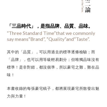
第
「三品時代」，
是指品牌、品質、品味。
“Three Standard Time”that we commonly
二
say means“Brand”, “Quality”and“Taste”.
論
：
其中的「品質」，可以用過去的標準逐條檢驗；而
論
「品牌」，也可以用等級輕易劃分；但唯獨品味沒有
品
標準！是非對錯，都沒個準，所以豪宅之難，難在品
味
味！
本書收錄的每張豪宅稿子，都將展現豪宅所散發出魅
力與力量！