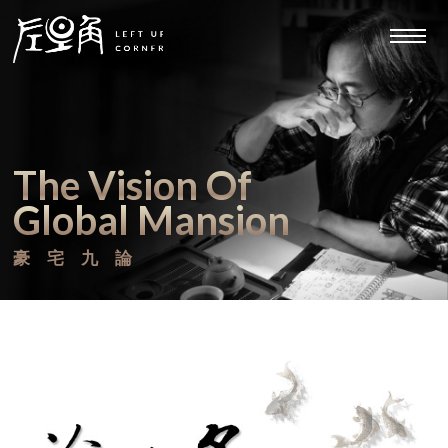
建築定位
ARCHITECTURE
豪宅九論
MANSION VISION
The Vision Of
齊瓦哥
ABOUT
Global Mansion
齊攝影
豪宅九論
PHOTOGRAPHY
齊思想
THOUGHTS
左上角業績
PORTFOLIO
SEE YOU SEE ME