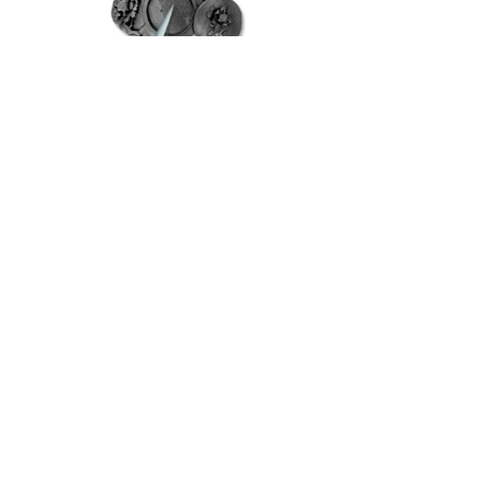
第
七
為何「頂樓公設」
是未來豪宅的趨勢？
論
Why “Public Facility on the Roof” is the
Trend for Mansion in the Future ?
：
論
讓中低樓層，更好賣！
公
讓視野，成為一種等級的戰場！
設
獨立的頂樓會館，足以成為一座城市的
聚光焦點！
可以搭配另一個風格迥異的
設計師。
讓泳池、瑜珈、健身、禪修、內觀……
更具神性！
你的天空，可以禮聘一千位世界
名廚！