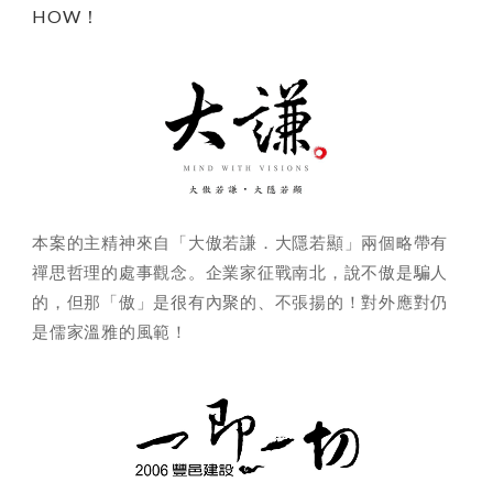
HOW！
本案的主精神來自「大傲若謙．大隱若顯」兩個略帶有
禪思哲理的處事觀念。企業家征戰南北，說不傲是騙人
的，但那「傲」是很有內聚的、不張揚的！對外應對仍
是儒家溫雅的風範！