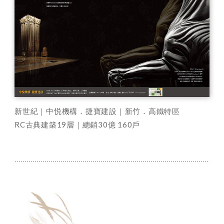
新世紀｜中悦機構．捷寶建設｜新竹．高鐵特區
RC古典建築19層｜總銷30億 160戶