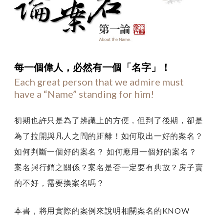
SEE YOU SEE ME
動態
徵才
YOUTUBE
第
每一個偉人，
必然有一個「名字」！
Each great person that we admire must
一
have a “Name” standing for him!
論
：
初期也許只是為了辨識上的方便，但到了後期，卻是
論
為了拉開與凡人之間的距離！如何取出一好的案名？
案
如何判斷一個好的案名？ 如何應用一個好的案名？
名
案名與行銷之關係？案名是否一定要有典故？房子賣
的不好，需要換案名嗎？
本書，將用實際的案例來說明相關案名的KNOW